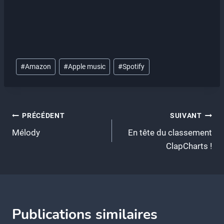
Étiquettes
#
Amazon
#
Apple music
#
Spotify
de
la
publication :
Navigation
PRÉCÉDENT
SUIVANT
Mélody
En tête du classement
de
ClapCharts !
l’article
Publications similaires