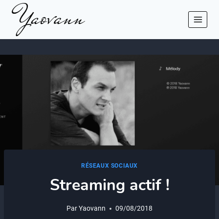
Aller
au
contenu
RÉSEAUX SOCIAUX
Streaming actif !
Par
Yaovann
09/08/2018